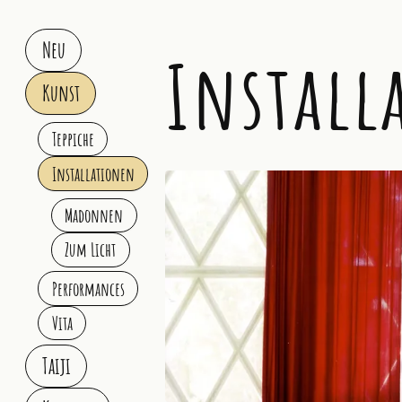
Neu
Install
Kunst
Teppiche
Installationen
Madonnen
Zum Licht
Performances
Vita
Taiji