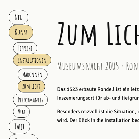
Neu
Zum Lic
Kunst
Teppiche
Installationen
Museumsnacht 2005 · Ronde
Madonnen
Zum Licht
Das 1523 erbaute Rondell ist ein let
Inszenierungsort für ab- und tiefgrü
Performances
Vita
Besonders reizvoll ist die Situation
wird. Der Blick in die Installation b
Taiji